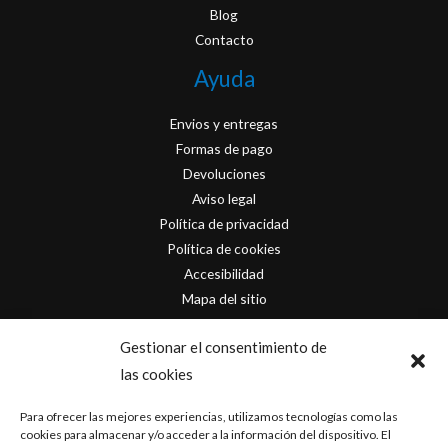
Blog
Contacto
Ayuda
Envios y entregas
Formas de pago
Devoluciones
Aviso legal
Política de privacidad
Política de cookies
Accesibilidad
Mapa del sitio
Contacto
Gestionar el consentimiento de
las cookies
info@originofcomics.com
Para ofrecer las mejores experiencias, utilizamos tecnologías como las
Facebook
cookies para almacenar y/o acceder a la información del dispositivo. El