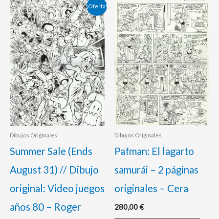
El
El
¡Oferta!
precio
precio
original
actual
era:
es:
200,00 €.
180,00 €.
Dibujos Originales
Dibujos Originales
Summer Sale (Ends
Pafman: El lagarto
August 31) // Dibujo
samurái – 2 páginas
original: Video juegos
originales – Cera
años 80 – Roger
280,00
€