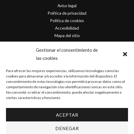
Aviso legal
Política de privacidad
Política de cookies
Accesibilidad
Mapa del sitio
Contacto
Gestionar el consentimiento de
las cookies
info@originofcomics.com
Para ofrecer las mejores experiencias, utilizamos tecnologías como las
Facebook
cookies para almacenar y/o acceder a la información del dispositivo. El
consentimiento de estas tecnologías nos permitirá procesar datos como el
comportamiento de navegación o las identificaciones únicas en este sitio.
Instagram
No consentir o retirar el consentimiento, puede afectar negativamente a
ciertas características y funciones.
ACEPTAR
Copyright © 2026 Origin Of Comics | Diseñado por
D&D Serveis
DENEGAR