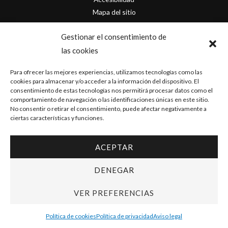
Mapa del sitio
Contacto
Gestionar el consentimiento de
las cookies
info@originofcomics.com
Para ofrecer las mejores experiencias, utilizamos tecnologías como las
Facebook
cookies para almacenar y/o acceder a la información del dispositivo. El
consentimiento de estas tecnologías nos permitirá procesar datos como el
comportamiento de navegación o las identificaciones únicas en este sitio.
Instagram
No consentir o retirar el consentimiento, puede afectar negativamente a
ciertas características y funciones.
ACEPTAR
Copyright © 2026 Origin Of Comics | Diseñado por
D&D Serveis
DENEGAR
VER PREFERENCIAS
Política de cookies
Política de privacidad
Aviso legal