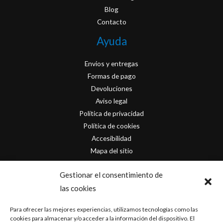
Blog
Contacto
Ayuda
Envios y entregas
Formas de pago
Devoluciones
Aviso legal
Política de privacidad
Política de cookies
Accesibilidad
Mapa del sitio
Contacto
Gestionar el consentimiento de
las cookies
info@originofcomics.com
Para ofrecer las mejores experiencias, utilizamos tecnologías como las
Facebook
cookies para almacenar y/o acceder a la información del dispositivo. El