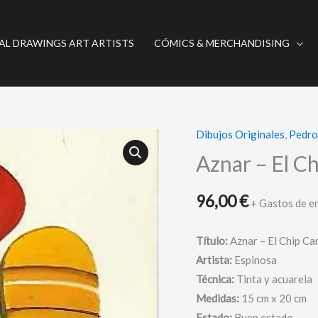
AL DRAWINGS ART ARTISTS
CÓMICS & MERCHANDISING
Dibujos Originales
,
Pedro
Aznar
-
Aznar – El 
El
Chip
96,00
€
+ Gastos de e
Campeador
cantidad
Título:
Aznar – El Chip C
Artista:
Espinosa
Técnica:
Tinta y acuarela
Medidas:
15 cm x 20 cm
Estado:
Buen estado