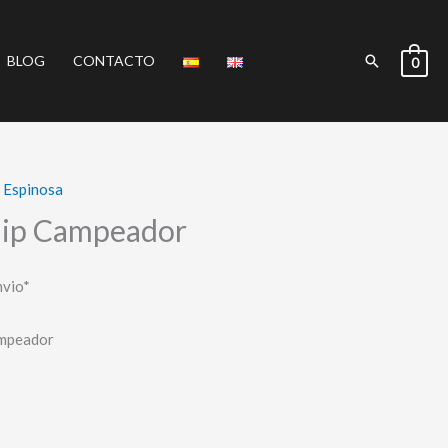
Buscar
BLOG
CONTACTO
0
 Espinosa
Chip Campeador
nvio*
ampeador