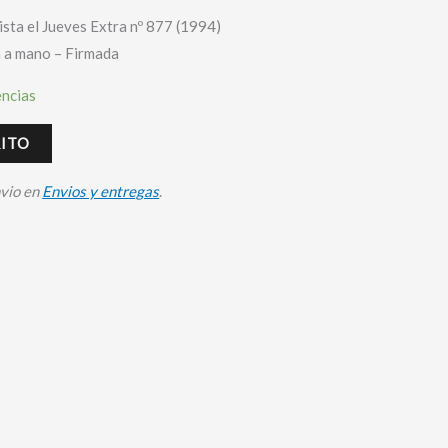
ista el Jueves Extra nº 877 (1994)
a a mano – Firmada
encias
RITO
nvio en
Envios y entregas
.