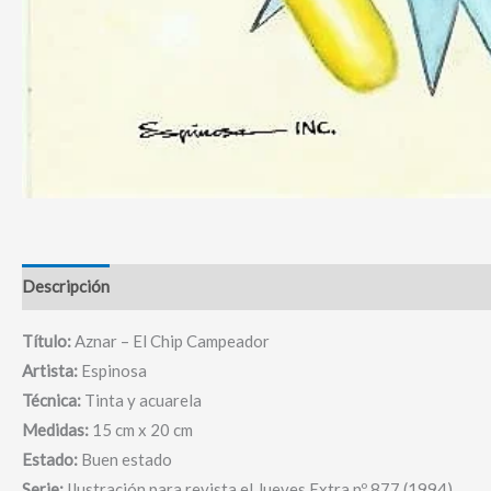
Descripción
Título:
Aznar – El Chip Campeador
Artista:
Espinosa
Técnica:
Tinta y acuarela
Medidas:
15 cm x 20 cm
Estado:
Buen estado
Serie:
Ilustración para revista el Jueves Extra nº 877 (1994)