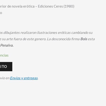
erior de novela erótica – Ediciones Ceres (1980)
do
os dibujantes realizaron ilustraciones eróticas cambiando su
e su arte fuera de este genero. La desconocida firma
Bois
esta
 Penalva.
encias
RITO
nvio en
Envios y entregas
.