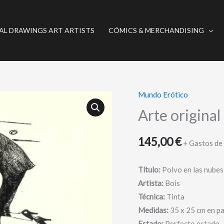
AL DRAWINGS ART ARTISTS
CÓMICS & MERCHANDISING
Mundo Erótico
Arte
original
Arte original
-
Polvo
145,00
€
+ Gastos de
en
las
Título:
Polvo en las nubes
nubes
Artista:
Bois
-
Técnica:
Tinta
Bois
Medidas:
35 x 25 cm en p
cantidad
Estado:
Perfecto estado