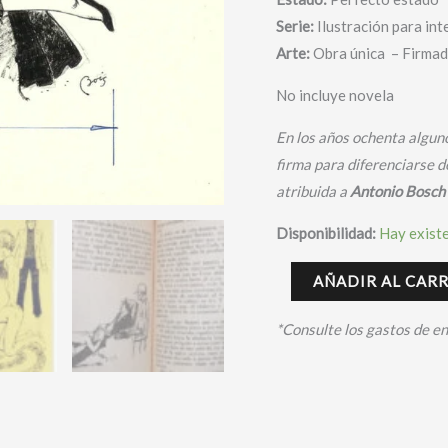
Serie:
Ilustración para int
Arte:
Obra única – Firma
No incluye novela
En los años ochenta algun
firma para diferenciarse d
atribuida a
Antonio Bosch
Disponibilidad:
Hay exist
AÑADIR AL CAR
*Consulte los gastos de e