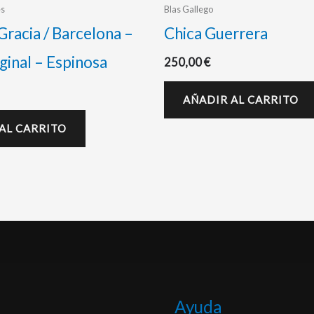
es
Blas Gallego
Gracia / Barcelona –
Chica Guerrera
ginal – Espinosa
250,00
€
AÑADIR AL CARRITO
AL CARRITO
Ayuda