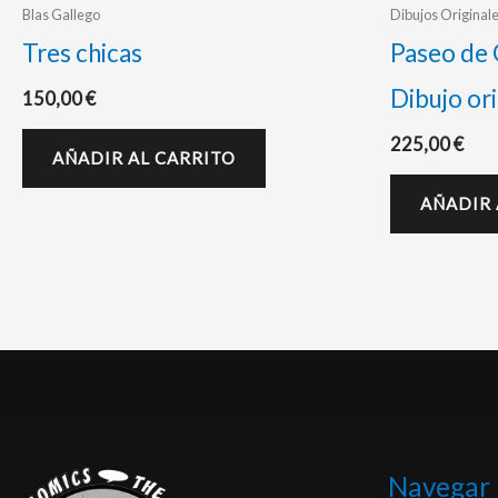
Blas Gallego
Dibujos Original
Tres chicas
Paseo de 
Dibujo ori
150,00
€
225,00
€
AÑADIR AL CARRITO
AÑADIR 
Navegar