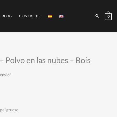
Buscar
BLOG
CONTACTO
0
 – Polvo en las nubes – Bois
 envio*
apel grueso