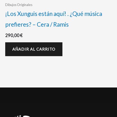
Dibujos Originales
¡Los Xunguis están aquí! . ¿Qué música
prefieres? – Cera / Ramis
290,00
€
AÑADIR AL CARRITO