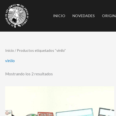
Ir
al
INICIO
NOVEDADES
ORIGIN
contenido
Ordenado
Inicio
/ Productos etiquetados “vinilo”
por
los
últimos
vinilo
Mostrando los 2 resultados