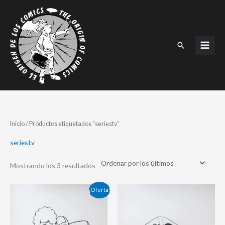
Ir
al
contenido
Buscar
Ordenado
Inicio
/ Productos etiquetados “seriestv”
por
los
últimos
seriestv
Mostrando los 3 resultados
El
El
¡Oferta!
precio
precio
original
actual
era:
es: