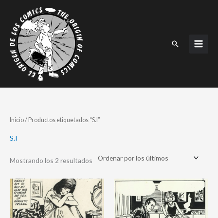
Ir
al
contenido
Buscar
Ordenado
Inicio
/ Productos etiquetados “S.I”
por
los
últimos
S.I
Mostrando los 2 resultados