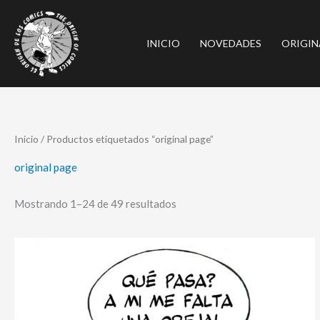
Ir
al
INICIO
NOVEDADES
ORIGIN
contenido
Ordenado
Inicio
/ Productos etiquetados “original page”
por
los
últimos
original page
Mostrando 1–24 de 49 resultados