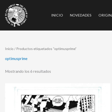
Ir
al
INICIO
NOVEDADES
ORIGIN
contenido
Ordenado
Inicio
/ Productos etiquetados “optimusprime”
por
los
últimos
optimusprime
Mostrando los 6 resultados