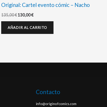
Original: Cartel evento cómic – Nacho
135,00
€
130,00
€
AÑADIR AL CARRITO
Contacto
info@originofcomics.com