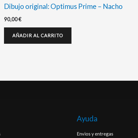
Dibujo original: Optimus Prime – Nacho
90,00
€
AÑADIR AL CARRITO
Ayuda
s
Envios y entregas