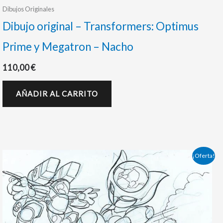
Dibujos Originales
Dibujo original – Transformers: Optimus
Prime y Megatron – Nacho
110,00
€
AÑADIR AL CARRITO
El
El
¡Oferta!
precio
precio
original
actual
era:
es:
135,00 €.
130,00 €.