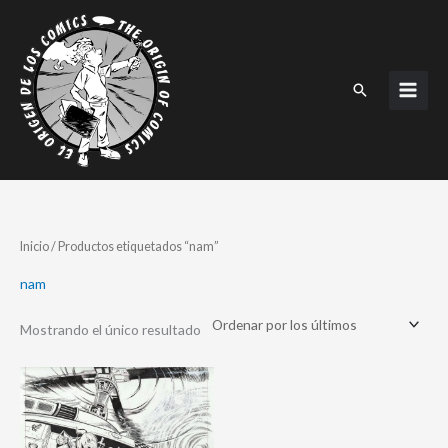
Ir
al
contenido
Buscar
Inicio
/ Productos etiquetados “nam”
nam
Mostrando el único resultado