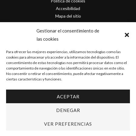
Política de cookies
Accesibilidad
Mapa del sitio
Contacto
Gestionar el consentimiento de
las cookies
info@originofcomics.com
Para ofrecer las mejores experiencias, utilizamos tecnologías como las
Facebook
cookies para almacenar y/o acceder a la información del dispositivo. El
consentimiento de estas tecnologías nos permitirá procesar datos como el
comportamiento de navegación o las identificaciones únicas en este sitio.
Instagram
No consentir o retirar el consentimiento, puede afectar negativamente a
ciertas características y funciones.
ACEPTAR
Copyright © 2026 Origin Of Comics | Diseñado por
D&D Serveis
DENEGAR
VER PREFERENCIAS