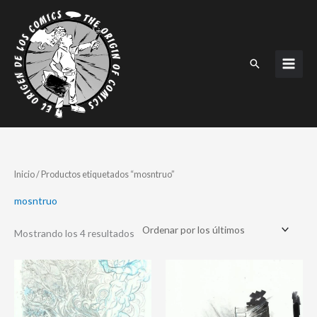
Ir
al
contenido
Buscar
Ordenado
Inicio
/ Productos etiquetados “mosntruo”
por
los
últimos
mosntruo
Mostrando los 4 resultados