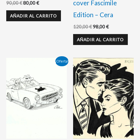
cover Fascimile
90,00
€
80,00
€
Edition – Cera
AÑADIR AL CARRITO
120,00
€
98,00
€
AÑADIR AL CARRITO
El
El
¡Oferta!
precio
precio
original
actual
era:
es:
80,00 €.
65,00 €.