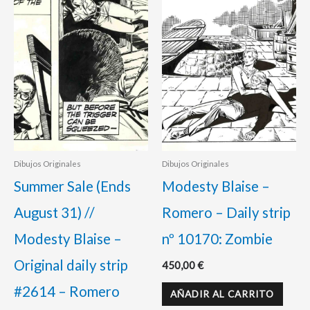
original
actual
era:
es:
350,00 €.
325,00 €.
Dibujos Originales
Dibujos Originales
Summer Sale (Ends
Modesty Blaise –
August 31) //
Romero – Daily strip
Modesty Blaise –
nº 10170: Zombie
Original daily strip
450,00
€
#2614 – Romero
AÑADIR AL CARRITO