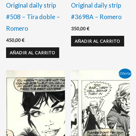
Original daily strip
Original daily strip
#508 – Tira doble –
#3698A – Romero
Romero
350,00
€
450,00
€
AÑADIR AL CARRITO
AÑADIR AL CARRITO
El
El
¡Oferta!
precio
precio
original
actual
era:
es:
350,00 €.
295,00 €.