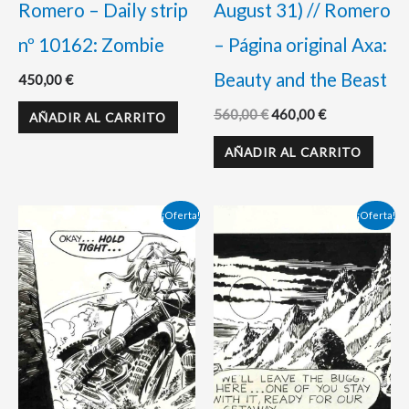
Romero – Daily strip
August 31) // Romero
nº 10162: Zombie
– Página original Axa:
Beauty and the Beast
450,00
€
560,00
€
460,00
€
AÑADIR AL CARRITO
AÑADIR AL CARRITO
El
El
El
El
¡Oferta!
¡Oferta!
precio
precio
precio
precio
original
actual
original
actual
era:
es:
era:
es:
350,00 €.
320,00 €.
495,00 €.
420,00 €.