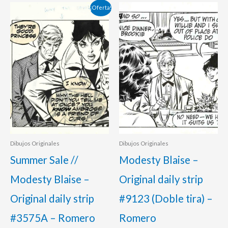
El
El
¡Oferta!
precio
precio
original
actual
era:
es:
350,00 €.
325,00 €.
Dibujos Originales
Dibujos Originales
Summer Sale //
Modesty Blaise –
Modesty Blaise –
Original daily strip
Original daily strip
#9123 (Doble tira) –
#3575A – Romero
Romero