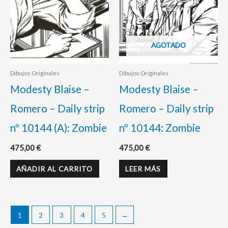
AGOTADO
Dibujos Originales
Dibujos Originales
Modesty Blaise –
Modesty Blaise –
Romero – Daily strip
Romero – Daily strip
nº 10144 (A): Zombie
nº 10144: Zombie
475,00
€
475,00
€
AÑADIR AL CARRITO
LEER MÁS
1
2
3
4
5
→