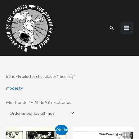
Ir
al
contenido
Buscar
Ordenado
Inicio
/ Productos etiquetados “modesty”
por
los
últimos
modesty
Mostrando 1–24 de 99 resultados
El
El
¡Oferta!
precio
precio