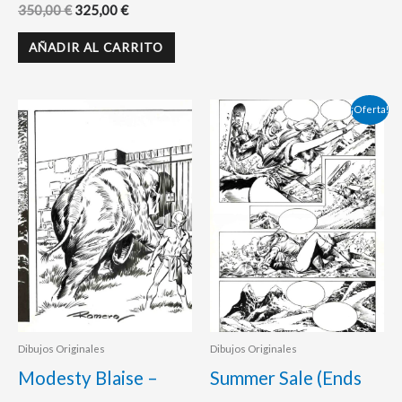
350,00
€
325,00
€
AÑADIR AL CARRITO
El
El
¡Oferta!
precio
precio
original
actual
era:
es:
560,00 €.
460,00 €.
Dibujos Originales
Dibujos Originales
Modesty Blaise –
Summer Sale (Ends