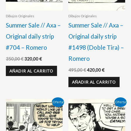
Dibujos Originales
Dibujos Originales
Summer Sale // Axa –
Summer Sale // Axa –
Original daily strip
Original daily strip
#704 – Romero
#1498 (Doble Tira) –
Romero
350,00
€
320,00
€
495,00
€
420,00
€
AÑADIR AL CARRITO
AÑADIR AL CARRITO
El
El
El
El
¡Oferta!
¡Oferta!
precio
precio
precio
precio
original
actual
original
actual
era:
es:
era:
es:
350,00 €.
320,00 €.
350,00 €.
298,00 €.