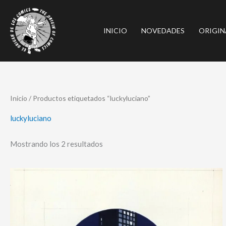
Ir
al
INICIO
NOVEDADES
ORIGIN
contenido
Ordenado
Inicio
/ Productos etiquetados “luckyluciano”
por
los
últimos
luckyluciano
Mostrando los 2 resultados