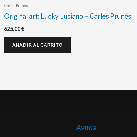
Carles Prunés
Original art: Lucky Luciano – Carles Prunés
625,00
€
AÑADIR AL CARRITO
Ayuda