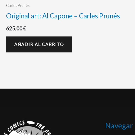
Carles Prunés
Original art: Al Capone – Carles Prunés
625,00
€
AÑADIR AL CARRITO
Navegar