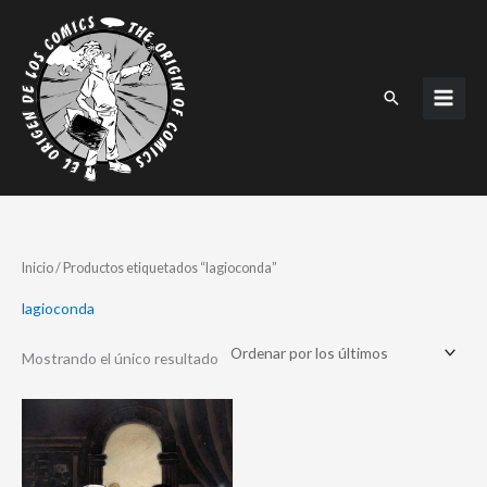
Ir
al
contenido
Buscar
Inicio
/ Productos etiquetados “lagioconda”
lagioconda
Mostrando el único resultado