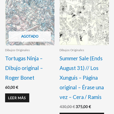
430,00 €.
375,00 €.
AGOTADO
Dibujos Originales
Dibujos Originales
Tortugas Ninja –
Summer Sale (Ends
Dibujo original –
August 31) // Los
Roger Bonet
Xunguis – Página
original – Érase una
60,00
€
vez – Cera / Ramis
LEER MÁS
430,00
€
375,00
€