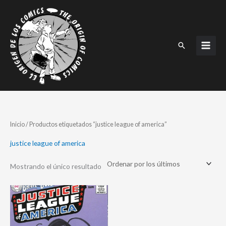
Ir
al
contenido
Buscar
Inicio
/ Productos etiquetados “justice league of america”
justice league of america
Mostrando el único resultado