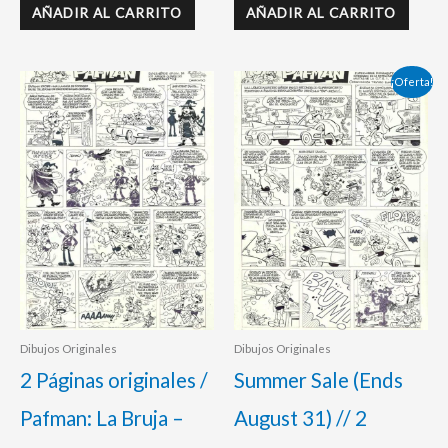
AÑADIR AL CARRITO
AÑADIR AL CARRITO
El
El
¡Oferta!
precio
precio
original
actual
era:
es:
360,00 €.
298,00 €.
Dibujos Originales
Dibujos Originales
2 Páginas originales /
Summer Sale (Ends
Pafman: La Bruja –
August 31) // 2