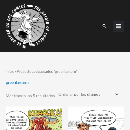
Ir
al
contenido
Buscar
Ordenado
Inicio
/ Productos etiquetados “greenlantern”
por
los
últimos
greenlantern
Mostrando los 5 resultados