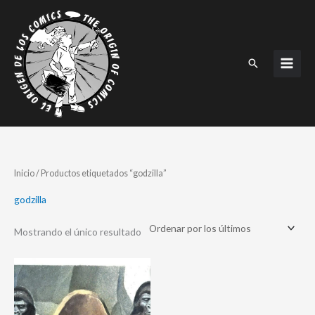
Ir
al
contenido
Buscar
Inicio
/ Productos etiquetados “godzilla”
godzilla
Mostrando el único resultado