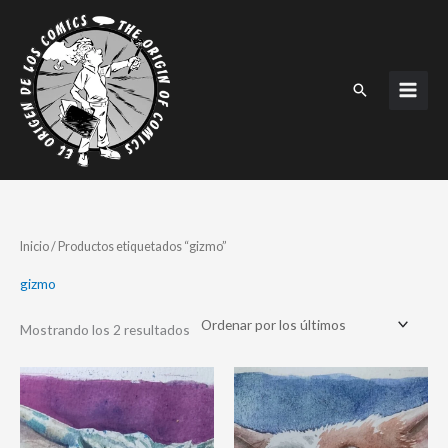
Ir
al
contenido
Buscar
Ordenado
Inicio
/ Productos etiquetados “gizmo”
por
los
últimos
gizmo
Mostrando los 2 resultados