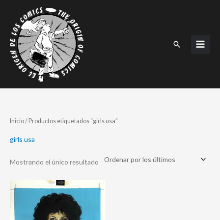
Ir
al
contenido
Buscar
Inicio
/ Productos etiquetados “girls usa”
girls usa
Mostrando el único resultado