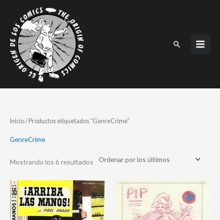
Ir
al
contenido
Buscar
Ordenado
Inicio
/ Productos etiquetados “GenreCrime”
por
los
últimos
GenreCrime
Mostrando los 6 resultados