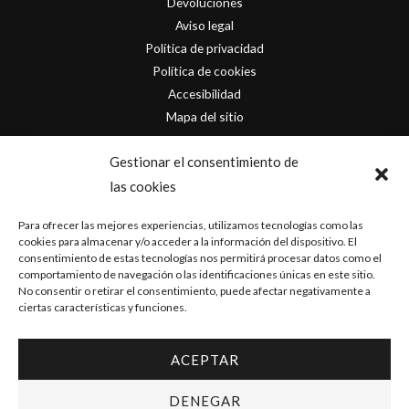
Devoluciones
Aviso legal
Política de privacidad
Política de cookies
Accesibilidad
Mapa del sitio
Contacto
Gestionar el consentimiento de
las cookies
info@originofcomics.com
Para ofrecer las mejores experiencias, utilizamos tecnologías como las
Facebook
cookies para almacenar y/o acceder a la información del dispositivo. El
consentimiento de estas tecnologías nos permitirá procesar datos como el
comportamiento de navegación o las identificaciones únicas en este sitio.
Instagram
No consentir o retirar el consentimiento, puede afectar negativamente a
ciertas características y funciones.
ACEPTAR
Copyright © 2026 Origin Of Comics | Diseñado por
D&D Serveis
DENEGAR