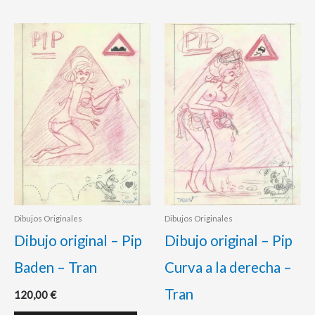
Dibujos Originales
Dibujos Originales
Dibujo original – Pip
Dibujo original – Pip
Baden – Tran
Curva a la derecha –
Tran
120,00
€