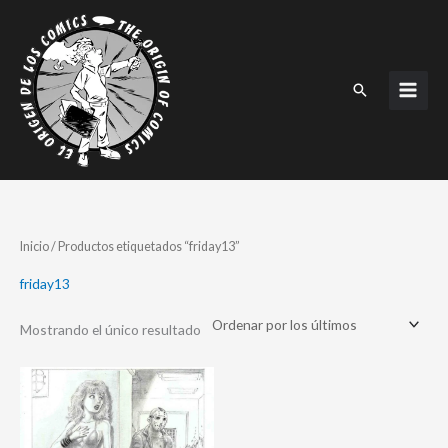
Ir
al
contenido
Buscar
Inicio
/ Productos etiquetados “friday13”
friday13
Mostrando el único resultado