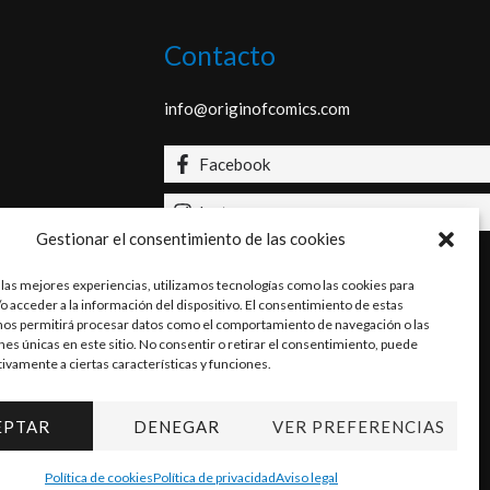
Contacto
info@originofcomics.com
Facebook
Instagram
Gestionar el consentimiento de las cookies
 las mejores experiencias, utilizamos tecnologías como las cookies para
o acceder a la información del dispositivo. El consentimiento de estas
nos permitirá procesar datos como el comportamiento de navegación o las
ones únicas en este sitio. No consentir o retirar el consentimiento, puede
tivamente a ciertas características y funciones.
EPTAR
DENEGAR
VER PREFERENCIAS
Política de cookies
Política de privacidad
Aviso legal