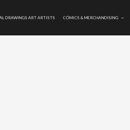
AL DRAWINGS ART ARTISTS
CÓMICS & MERCHANDISING