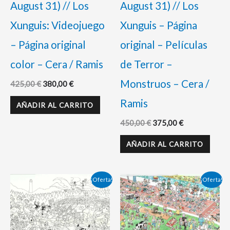
August 31) // Los
August 31) // Los
Xunguis: Videojuego
Xunguis – Página
– Página original
original – Películas
color – Cera / Ramis
de Terror –
Monstruos – Cera /
425,00
€
380,00
€
Ramis
AÑADIR AL CARRITO
450,00
€
375,00
€
AÑADIR AL CARRITO
El
El
El
El
¡Oferta!
¡Oferta!
precio
precio
precio
precio
original
actual
original
actual
era:
es:
era:
es:
450,00 €.
375,00 €.
425,00 €.
380,00 €.