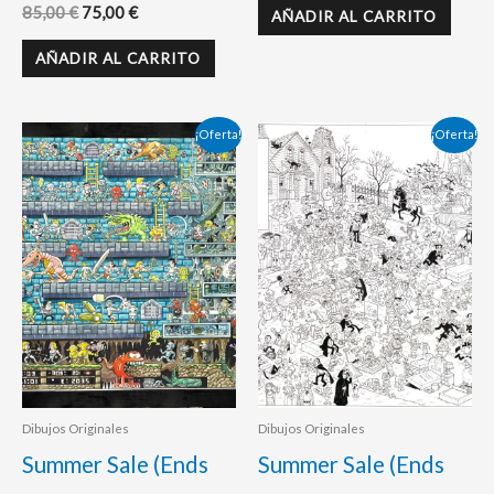
85,00
€
75,00
€
AÑADIR AL CARRITO
AÑADIR AL CARRITO
El
El
El
El
¡Oferta!
¡Oferta!
precio
precio
precio
precio
original
actual
original
actual
era:
es:
era:
es:
425,00 €.
380,00 €.
450,00 €.
375,00 €.
Dibujos Originales
Dibujos Originales
Summer Sale (Ends
Summer Sale (Ends