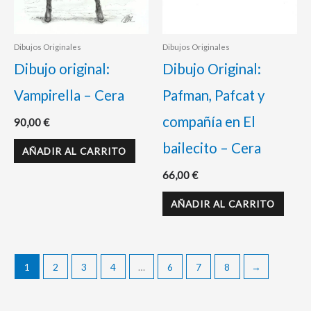
Dibujos Originales
Dibujos Originales
Dibujo original:
Dibujo Original:
Vampirella – Cera
Pafman, Pafcat y
compañía en El
90,00
€
bailecito – Cera
AÑADIR AL CARRITO
66,00
€
AÑADIR AL CARRITO
1
2
3
4
…
6
7
8
→