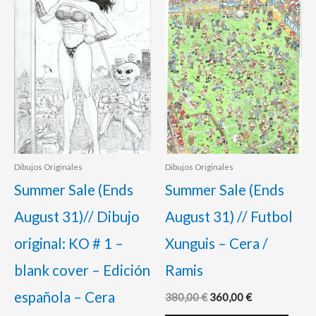
original
actual
original
actual
era:
es:
era:
es:
85,00 €.
75,00 €.
380,00 €.
360,00 €.
Dibujos Originales
Dibujos Originales
Summer Sale (Ends
Summer Sale (Ends
August 31)// Dibujo
August 31) // Futbol
original: KO # 1 –
Xunguis – Cera /
blank cover – Edición
Ramis
española – Cera
380,00
€
360,00
€