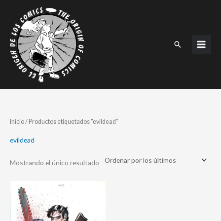
Ir
al
contenido
Buscar
Inicio
/ Productos etiquetados “evildead”
evildead
Mostrando el único resultado