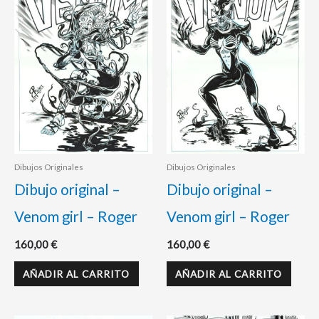
Dibujos Originales
Dibujos Originales
Dibujo original –
Dibujo original –
Venom girl – Roger
Venom girl – Roger
160,00
€
160,00
€
AÑADIR AL CARRITO
AÑADIR AL CARRITO