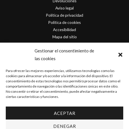
Devoluciones
Aviso legal
Política de privacidad
Política de cookies
Accesibilidad
Mapa del sitio
Contacto
Gestionar el consentimiento de
las cookies
info@originofcomics.com
Para ofrecer las mejores experiencias, utilizamos tecnologías como las
Facebook
cookies para almacenar y/o acceder a la información del dispositivo. El
consentimiento de estas tecnologías nos permitirá procesar datos como el
comportamiento de navegación o las identificaciones únicas en este sitio.
Instagram
No consentir o retirar el consentimiento, puede afectar negativamente a
ciertas características y funciones.
ACEPTAR
Copyright © 2026 Origin Of Comics | Diseñado por
D&D Serveis
DENEGAR