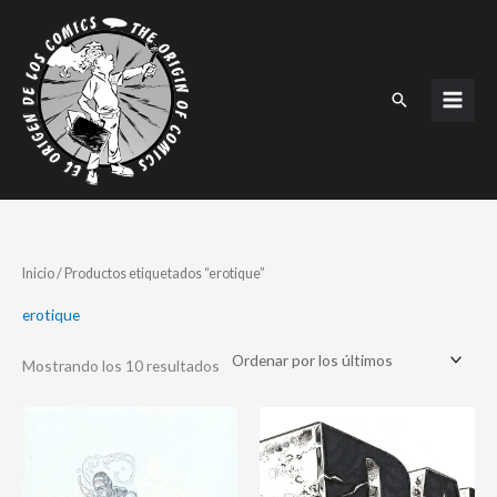
Ir
al
contenido
Buscar
Ordenado
Inicio
/ Productos etiquetados “erotique”
por
los
últimos
erotique
Mostrando los 10 resultados