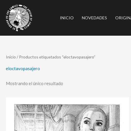
Ir
al
INICIO
NOVEDADES
ORIGIN
contenido
Inicio
/ Productos etiquetados “eloctavopasajero”
eloctavopasajero
Mostrando el único resultado