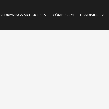
AL DRAWINGS ART ARTISTS
CÓMICS & MERCHANDISING