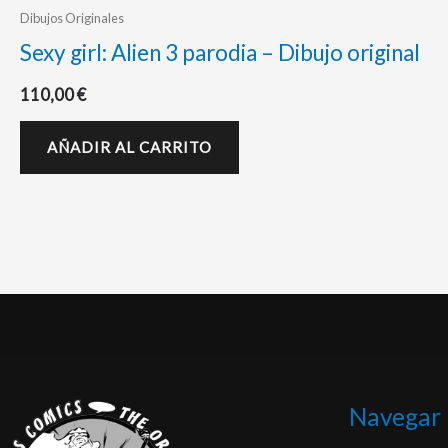
Dibujos Originales
Sexy girl: Alien 3 parodia – Dibujo original
110,00
€
AÑADIR AL CARRITO
Navegar