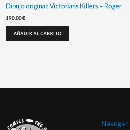
Dibujo original: Victorians Killers – Roger
190,00
€
AÑADIR AL CARRITO
Navegar