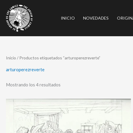
Ir
al
INICIO
NOVEDADES
ORIGIN
contenido
Ordenado
Inicio
/ Productos etiquetados “arturoperezreverte”
por
los
últimos
arturoperezreverte
Mostrando los 4 resultados