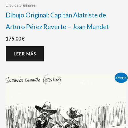
Dibujos Originales
Dibujo Original: Capitán Alatriste de
Arturo Pérez Reverte – Joan Mundet
175,00
€
LEER MÁS
El
El
¡Oferta!
precio
precio
original
actual
era:
es:
250,00 €.
235,00 €.