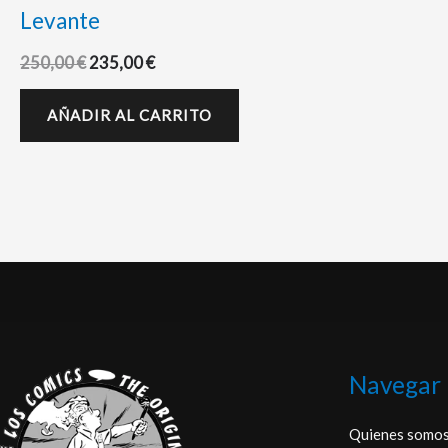
Levante
250,00
€
235,00
€
AÑADIR AL CARRITO
Navegar
Quienes somo