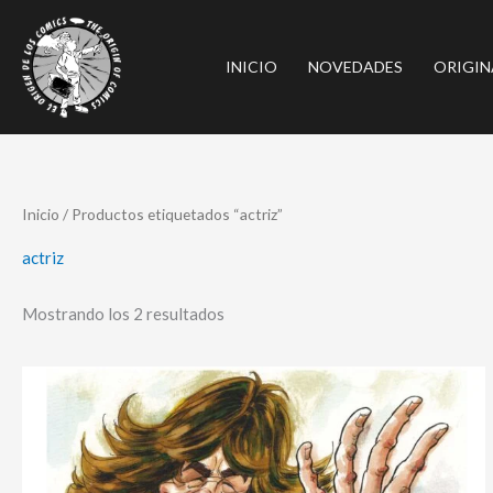
Ir
al
INICIO
NOVEDADES
ORIGIN
contenido
Ordenado
Inicio
/ Productos etiquetados “actriz”
por
los
últimos
actriz
Mostrando los 2 resultados