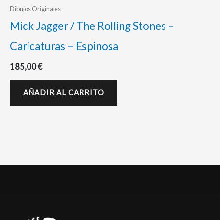
Dibujos Originales
Mick Jagger / The Rolling Stones –
Caricaturas – Espinosa
185,00
€
AÑADIR AL CARRITO