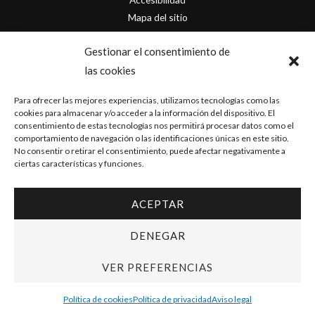
Mapa del sitio
Contacto
Gestionar el consentimiento de
las cookies
info@originofcomics.com
Para ofrecer las mejores experiencias, utilizamos tecnologías como las
Facebook
cookies para almacenar y/o acceder a la información del dispositivo. El
consentimiento de estas tecnologías nos permitirá procesar datos como el
comportamiento de navegación o las identificaciones únicas en este sitio.
Instagram
No consentir o retirar el consentimiento, puede afectar negativamente a
ciertas características y funciones.
ACEPTAR
Copyright © 2026 Origin Of Comics | Diseñado por
D&D Serveis
DENEGAR
VER PREFERENCIAS
Política de cookies
Política de privacidad
Aviso legal