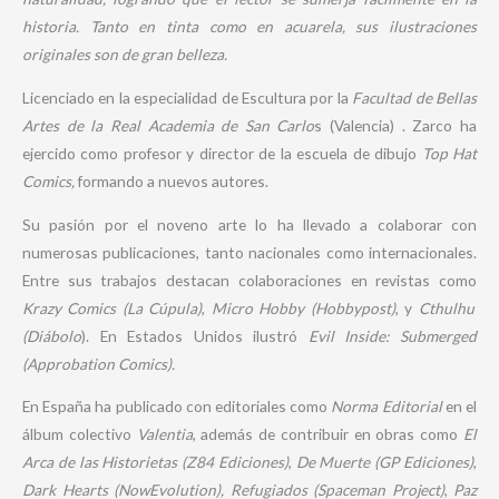
historia. Tanto en tinta como en acuarela, sus ilustraciones
originales son de gran belleza.
Licenciado en la especialidad de Escultura por la
Facultad de Bellas
Artes de la Real Academia de San Carlo
s (Valencia) . Zarco ha
ejercido como profesor y director de la escuela de dibujo
Top Hat
Comics,
formando a nuevos autores.
Su pasión por el noveno arte lo ha llevado a colaborar con
numerosas publicaciones, tanto nacionales como internacionales.
Entre sus trabajos destacan colaboraciones en revistas como
Krazy Comics (La Cúpula)
,
Micro Hobby (Hobbypost)
, y
Cthulhu
(Diábolo
). En Estados Unidos ilustró
Evil Inside: Submerged
(Approbation Comics).
En España ha publicado con editoriales como
Norma Editorial
en el
álbum colectivo
Valentia
, además de contribuir en obras como
El
Arca de las Historietas (Z84 Ediciones)
,
De Muerte (GP Ediciones)
,
Dark Hearts (NowEvolution),
Refugiados (Spaceman Project)
,
Paz