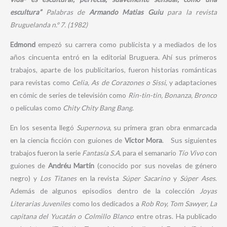
escultura”
Palabras de
Armando Matias Guiu
para la revista
Bruguelanda n.º 7. (1982)
Edmond
empezó su carrera como publicista y a mediados de los
años cincuenta entró en la editorial Bruguera. Ahí sus primeros
trabajos, aparte de los publicitarios, fueron historias románticas
para revistas como
Celia, As de Corazones o Sissi
, y adaptaciones
en cómic de series de televisión como
Rin-tin-tin, Bonanza, Bronco
o películas como
Chity Chity Bang Bang
.
En los sesenta llegó
Supernova
, su primera gran obra enmarcada
en la ciencia ficción con guiones de
Víctor Mora
. Sus siguientes
trabajos fueron la serie
Fantasía S.A.
para el semanario
Tío Vivo
con
guiones de
Andréu Martín
(conocido por sus novelas de género
negro) y
Los Titanes
en la revista
Súper Sacarino
y
Súper Ases
.
Además de algunos episodios dentro de la colección
Joyas
Literarias Juveniles
como los dedicados a
Rob Roy, Tom Sawyer, La
capitana del Yucatán o Colmillo Blanco
entre otras. Ha publicado