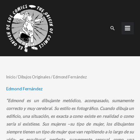
Ir
al
contenido
Buscar
Ordenado
Inicio
/
Dibujos Originales
/ Edmond Fernández
por
los
últimos
Edmond Fernández
“Edmond es un dibujante metódico, acompasado, sumamente
correcto y muy cerebral. Su estilo es fotográfico. Cuando dibuja un
edificio, una situación, es exacta a como existe en realidad o como
sería si existiese. Sus mujeres –su tipo de mujer, los dibujantes
siempre tienen un tipo de mujer que van repitiendo a lo largo de su
vida- es escultural, perfecta, suavemente sensual, como una