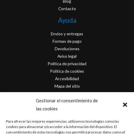
Blog
Contacto
Ayuda
Envios y entregas
Formas de pago
Devoluciones
Aviso legal
Política de privacidad
Política de cookies
Accesibilidad
Mapa del sitio
Contacto
Gestionar el consentimiento de
las cookies
info@originofcomics.com
Para ofrecer las mejores experiencias, utilizamos tecnologías como las
Facebook
cookies para almacenar y/o acceder a la información del dispositivo. El
consentimiento de estas tecnologías nos permitirá procesar datos como el