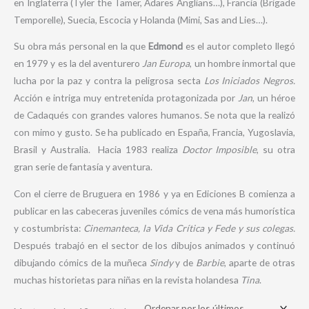
en Inglaterra (Tyler the Tamer, Adares Anglians…), Francia (Brigade
Temporelle), Suecia, Escocia y Holanda (Mimi, Sas and Lies…).
Su obra más personal en la que
Edmond
es el autor completo llegó
en 1979 y es la del aventurero
Jan Europa
, un hombre inmortal que
lucha por la paz y contra la peligrosa secta
Los Iniciados Negros.
Acción e intriga muy entretenida protagonizada por
Jan
, un héroe
de Cadaqués con grandes valores humanos. Se nota que la realizó
con mimo y gusto. Se ha publicado en España, Francia, Yugoslavia,
Brasil y Australia. Hacia 1983 realiza
Doctor Imposible
, su otra
gran serie de fantasía y aventura.
Con el cierre de Bruguera en 1986 y ya en Ediciones B comienza a
publicar en las cabeceras juveniles cómics de vena más humorística
y costumbrista:
Cinemanteca, la Vida Crítica y Fede y sus colegas.
Después trabajó en el sector de los dibujos animados y continuó
dibujando cómics de la muñeca
Sindy
y de
Barbie
, aparte de otras
muchas historietas para niñas en la revista holandesa
Tina
.