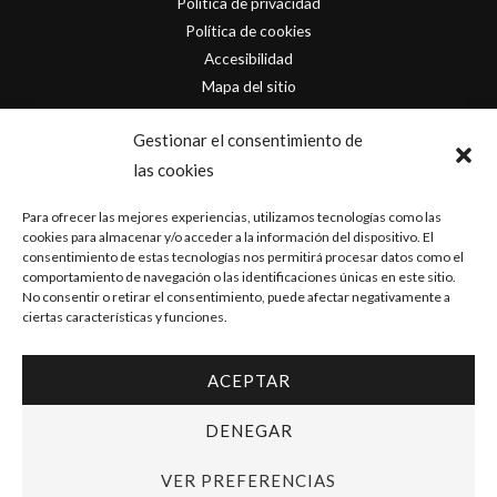
Política de privacidad
Política de cookies
Accesibilidad
Mapa del sitio
Contacto
Gestionar el consentimiento de
las cookies
info@originofcomics.com
Para ofrecer las mejores experiencias, utilizamos tecnologías como las
Facebook
cookies para almacenar y/o acceder a la información del dispositivo. El
consentimiento de estas tecnologías nos permitirá procesar datos como el
comportamiento de navegación o las identificaciones únicas en este sitio.
Instagram
No consentir o retirar el consentimiento, puede afectar negativamente a
ciertas características y funciones.
ACEPTAR
Copyright © 2026 Origin Of Comics | Diseñado por
D&D Serveis
DENEGAR
VER PREFERENCIAS