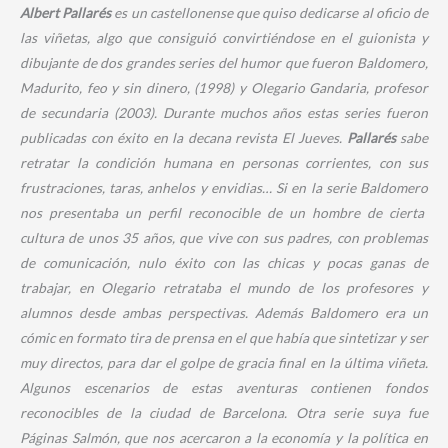
Albert Pallarés
es un castellonense que quiso dedicarse al oficio de
las viñetas, algo que consiguió convirtiéndose en el guionista y
dibujante de dos grandes series del humor que fueron
Baldomero,
Madurito, feo y sin dinero, (1998)
y
Olegario Gandaria, profesor
de secundaria (2003)
. Durante muchos años estas series fueron
publicadas con éxito en la decana revista El Jueves.
Pallarés
sabe
retratar la condición humana en personas corrientes, con sus
frustraciones, taras, anhelos y envidias… Si en la serie
Baldomero
nos presentaba un perfil reconocible de un hombre de cierta
cultura de unos 35 años, que vive con sus padres, con problemas
de comunicación, nulo éxito con las chicas y pocas ganas de
trabajar, en
Olegario
retrataba el mundo de los profesores y
alumnos desde ambas perspectivas. Además
Baldomero
era un
cómic en formato tira de prensa en el que había que sintetizar y ser
muy directos, para dar el golpe de gracia final en la última viñeta.
Algunos escenarios de estas aventuras contienen fondos
reconocibles de la ciudad de Barcelona. Otra serie suya fue
Páginas Salmón,
que nos acercaron a la economía y la política en