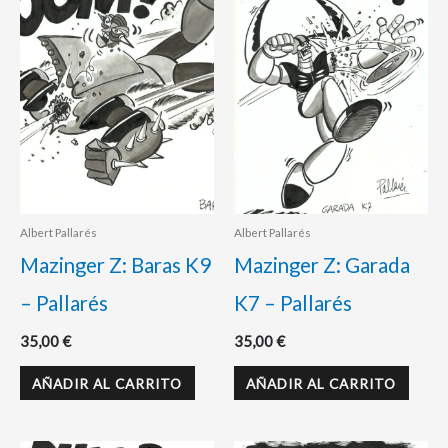
Albert Pallarés
Albert Pallarés
Mazinger Z: Baras K9
Mazinger Z: Garada
– Pallarés
K7 – Pallarés
35,00
€
35,00
€
AÑADIR AL CARRITO
AÑADIR AL CARRITO