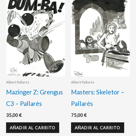
Albert Pallarés
Albert Pallarés
Mazinger Z: Grengus
Masters: Skeletor –
C3 – Pallarés
Pallarés
35,00
€
75,00
€
AÑADIR AL CARRITO
AÑADIR AL CARRITO