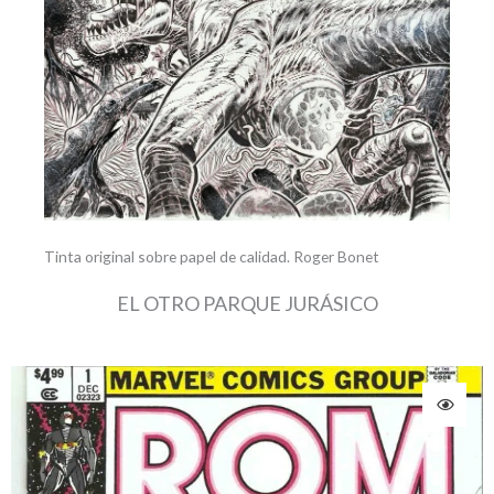
Tinta original sobre papel de calidad. Roger Bonet
EL OTRO PARQUE JURÁSICO
El
El
precio
precio
original
actual
era:
es:
250,00 €.
235,00 €.