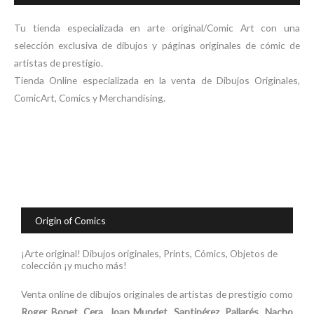
Tu tienda especializada en arte original/Comic Art con una
selección exclusiva de dibujos y páginas originales de cómic de
artistas de prestigio.
Tienda Online especializada en la venta de Dibujos Originales,
ComicArt, Comics y Merchandising.
Origin of Comics
¡Arte original! Dibujos originales, Prints, Cómics, Objetos de
colección ¡y mucho más!
Venta online de dibujos originales de artistas de prestigio como
Roger Bonet
,
Cera
,
Joan Mundet
,
Santipérez
,
Pallarés
,
Nacho