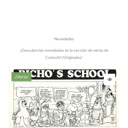
Novedades
¡Descubre las novedades en la sección de venta de
ComicArt/Originales!
El
El
¡Oferta!
precio
precio
original
actual
era:
es:
190,00 €.
170,00 €.