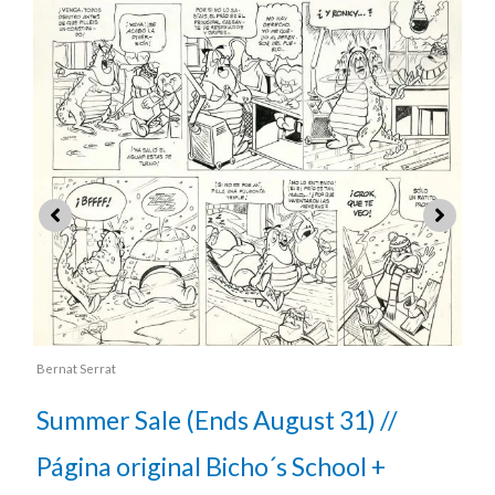
Bernat Serrat
B
Summer Sale (Ends August 31) //
Página original Bicho´s School +