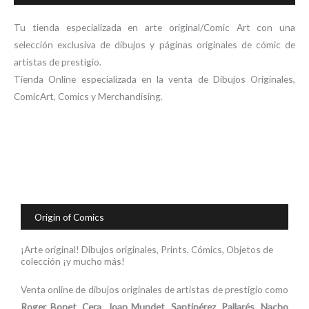
Tu tienda especializada en arte original/Comic Art con una
selección exclusiva de dibujos y páginas originales de cómic de
artistas de prestigio.
Tienda Online especializada en la venta de Dibujos Originales,
ComicArt, Comics y Merchandising.
Origin of Comics
¡Arte original! Dibujos originales, Prints, Cómics, Objetos de
colección ¡y mucho más!
Venta online de dibujos originales de artistas de prestigio como
Roger Bonet
,
Cera
,
Joan Mundet
,
Santipérez
,
Pallarés
,
Nacho