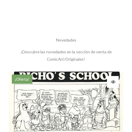
Novedades
¡Descubre las novedades en la sección de venta de
ComicArt/Originales!
El
El
El
¡Oferta!
o
precio
precio
p
al
actual
original
a
es:
era:
es
 €.
170,00 €.
180,00 €.
1