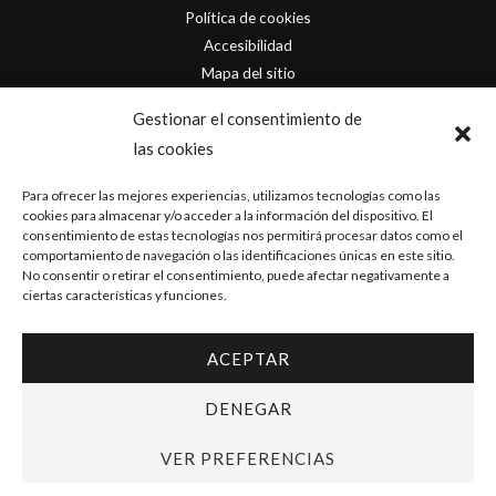
Política de cookies
Accesibilidad
Mapa del sitio
Contacto
Gestionar el consentimiento de
las cookies
info@originofcomics.com
Para ofrecer las mejores experiencias, utilizamos tecnologías como las
Facebook
cookies para almacenar y/o acceder a la información del dispositivo. El
consentimiento de estas tecnologías nos permitirá procesar datos como el
comportamiento de navegación o las identificaciones únicas en este sitio.
Instagram
No consentir o retirar el consentimiento, puede afectar negativamente a
ciertas características y funciones.
ACEPTAR
Copyright © 2026 Origin Of Comics | Diseñado por
D&D Serveis
DENEGAR
VER PREFERENCIAS