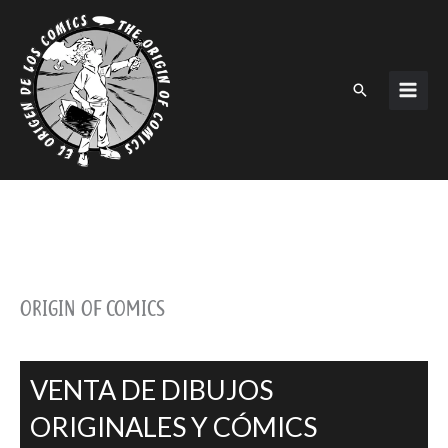
Ir
al
contenido
Buscar
ORIGIN OF COMICS
VENTA DE DIBUJOS
ORIGINALES Y CÓMICS