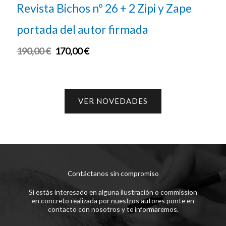
os nº 26 + 2 Zipi y Zape
+ Revista Bichos
 autor firmada
con portada del
00
€
180,00
€
165,00
€
VER NOVEDADES
Contáctanos sin compromiso
Si estás interesado en alguna ilustración o commission
en concreto realizada por nuestros autores ponte en
contacto con nosotros y te informaremos.