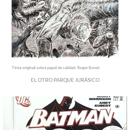
Tinta original sobre papel de calidad. Roger Bonet
EL OTRO PARQUE JURÁSICO
El
El
El
El
precio
precio
precio
precio
original
original
actual
actual
era:
era:
es:
es:
250,00 €.
250,00 €.
225,00 €.
235,00 €.