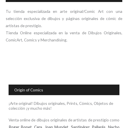
Tu tienda especializada en arte original/Comic Art con una
selección exclusiva de dibujos y páginas originales de cómic de
artistas de prestigio.
Tienda Online especializada en la venta de Dibujos Originales,
ComicArt, Comics y Merchandising.
Origin of Comics
¡Arte original! Dibujos originales, Prints, Cómics, Objetos de
colección ¡y mucho más!
Venta online de dibujos originales de artistas de prestigio como
Roger Bonet
,
Cera
,
Joan Mundet
,
Santipérez
,
Pallarés
,
Nacho