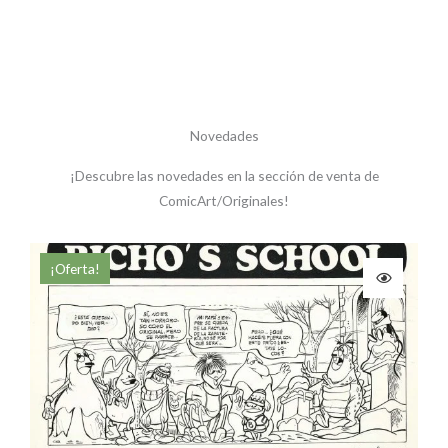
Novedades
¡Descubre las novedades en la sección de venta de
ComicArt/Originales!
El
El
¡Oferta!
precio
precio
original
actual
era:
es:
180,00 €.
165,00 €.