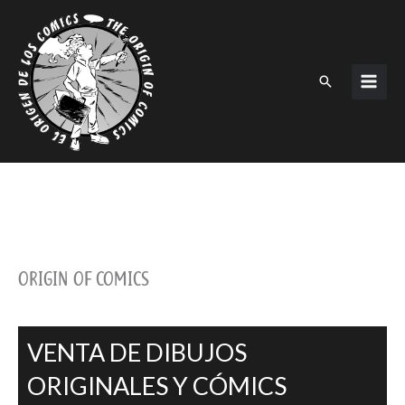
Ir
al
contenido
Buscar
ORIGIN OF COMICS
VENTA DE DIBUJOS
ORIGINALES Y CÓMICS